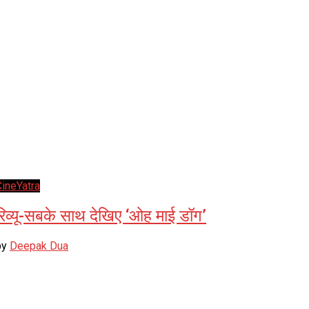
CineYatra
रिव्यू-सबके साथ देखिए ‘ओह माई डॉग’
by
Deepak Dua