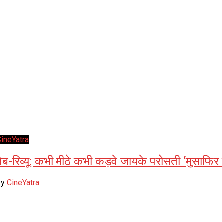
CineYatra
वेब-रिव्यू: कभी मीठे कभी कड़वे जायके परोसती ‘मुसाफिर 
by
CineYatra