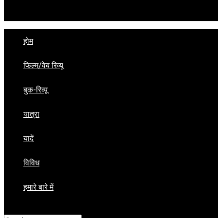
View All Result
होम
फिल्म/वेब रिव्यू
बुक-रिव्यू
यात्रा
यादें
विविध
हमारे बारे में