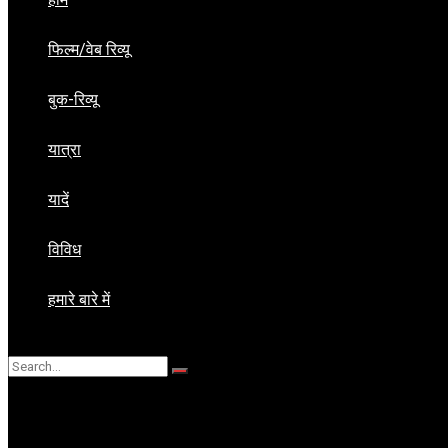
फिल्म/वेब रिव्यू
बुक-रिव्यू
यात्रा
यादें
विविध
हमारे बारे में
No Result