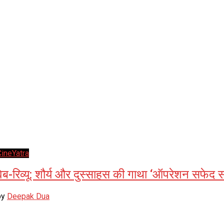
CineYatra
वेब-रिव्यू: शौर्य और दुस्साहस की गाथा ‘ऑपरेशन सफेद 
by
Deepak Dua